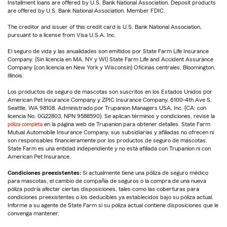
Installment loans are offered by U.S. Bank National Association. Deposit products
are offered by U.S. Bank National Association. Member FDIC.
The creditor and issuer of this credit card is U.S. Bank National Association,
pursuant to a license from Visa U.S.A. Inc.
El seguro de vida y las anualidades son emitidos por State Farm Life Insurance
Company. (Sin licencia en MA, NY y WI) State Farm Life and Accident Assurance
Company (con licencia en New York y Wisconsin) Oficinas centrales, Bloomington,
Illinois.
Los productos de seguro de mascotas son suscritos en los Estados Unidos por
American Pet Insurance Company y ZPIC Insurance Company, 6100-4th Ave S,
Seattle, WA 98108. Administrado por Trupanion Managers USA, Inc. (CA: con
licencia No. 0G22803, NPN 9588590). Se aplican términos y condiciones, revise la
póliza completa
en la página web de Trupanion para obtener detalles. State Farm
Mutual Automobile Insurance Company, sus subsidiarias y afiliadas no ofrecen ni
son responsables financieramente por los productos de seguro de mascotas.
State Farm es una entidad independiente y no está afiliada con Trupanion ni con
American Pet Insurance.
Condiciones preexistentes:
Si actualmente tiene una póliza de seguro médico
para mascotas, el cambio de compañía de seguros o la compra de una nueva
póliza podría afectar ciertas disposiciones, tales como las coberturas para
condiciones preexistentes o los deducibles ya establecidos bajo su póliza actual.
Informe a su agente de State Farm si su póliza actual contiene disposiciones que le
convenga mantener.