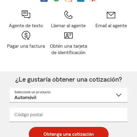
Agente de texto
Llamar al agente
Email al agente
Pagar una factura
Obtén una tarjeta
de identificación
¿Le gustaría obtener una cotización?
Seleccione un producto
Seleccione
un
nombre
de
producto
del
Código postal
Ingresa
Ingresa
_____
menú
un
un
desplegable
código
código
postal
postal
Obtenga una cotización
de
de