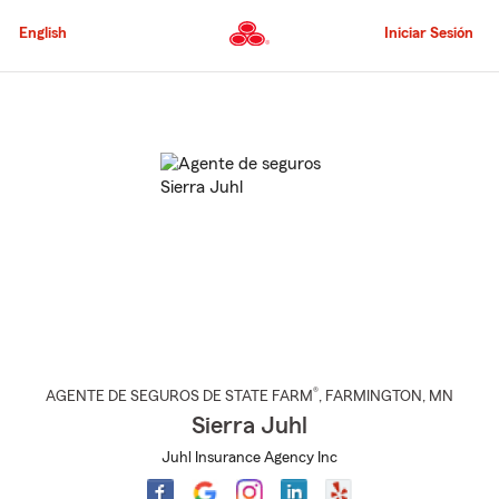
Pasar
al
English
Iniciar Sesión
contenido
principal
Comienzo
del
contenido
principal
®
AGENTE DE SEGUROS DE STATE FARM
,
FARMINGTON
, MN
Sierra Juhl
Juhl Insurance Agency Inc