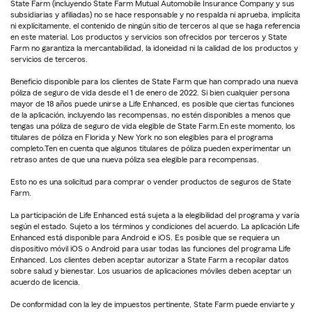
State Farm (incluyendo State Farm Mutual Automobile Insurance Company y sus
subsidiarias y afiliadas) no se hace responsable y no respalda ni aprueba, implícita
ni explícitamente, el contenido de ningún sitio de terceros al que se haga referencia
en este material. Los productos y servicios son ofrecidos por terceros y State
Farm no garantiza la mercantabilidad, la idoneidad ni la calidad de los productos y
servicios de terceros.
Beneficio disponible para los clientes de State Farm que han comprado una nueva
póliza de seguro de vida desde el 1 de enero de 2022. Si bien cualquier persona
mayor de 18 años puede unirse a Life Enhanced, es posible que ciertas funciones
de la aplicación, incluyendo las recompensas, no estén disponibles a menos que
tengas una póliza de seguro de vida elegible de State Farm.En este momento, los
titulares de póliza en Florida y New York no son elegibles para el programa
completo.Ten en cuenta que algunos titulares de póliza pueden experimentar un
retraso antes de que una nueva póliza sea elegible para recompensas.
Esto no es una solicitud para comprar o vender productos de seguros de State
Farm.
La participación de Life Enhanced está sujeta a la elegibilidad del programa y varía
según el estado. Sujeto a los términos y condiciones del acuerdo. La aplicación Life
Enhanced está disponible para Android e iOS. Es posible que se requiera un
dispositivo móvil iOS o Android para usar todas las funciones del programa Life
Enhanced. Los clientes deben aceptar autorizar a State Farm a recopilar datos
sobre salud y bienestar. Los usuarios de aplicaciones móviles deben aceptar un
acuerdo de licencia.
De conformidad con la ley de impuestos pertinente, State Farm puede enviarte y